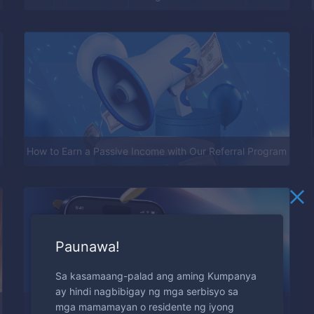
How to Earn a Passive Income with Our Referral Program
Paunawa!
Sa kasamaang-palad ang aming Kumpanya
ay hindi nagbibigay ng mga serbisyo sa
mga mamamayan o residente ng iyong
What Are Battles and How Can You Win More?