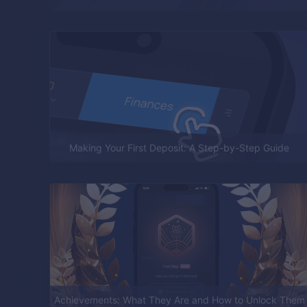
Making Your First Deposit: A Step-by-Step Guide
Achievements: What They Are and How to Unlock Them