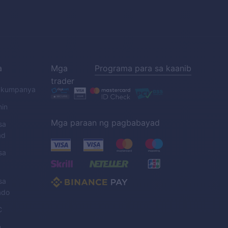
a
Mga
Programa para sa kaanib
trader
a kumpanya
nin
Mga paraan ng pagbabayad
sa
ad
sa
sa
ado
C
n