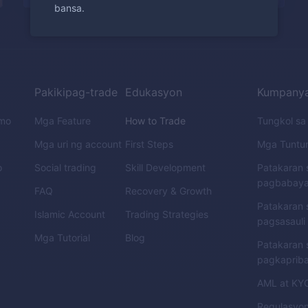
bansa.
Pakikipag-trade
Edukasyon
Kumpany
emo
Mga Feature
How to Trade
Tungkol s
Mga uri ng account
First Steps
Mga Tuntu
o
Social trading
Skill Development
Patakaran 
pagbabay
FAQ
Recovery & Growth
Patakaran 
Islamic Account
Trading Strategies
pagsasauli
Mga Tutorial
Blog
Patakaran 
pagkaprib
AML
at
KY
Regulasyo